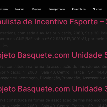
ões
Instituto
Notícias
Projetos
Transparência
Competição
Núcleos
aulista de Incentivo Esporte –
lucrativos, com sede à Av. Major Nicácio, 2060, Sala 30. Ba
nscrita no CNPJ/MF sob o nº 02.939.917/0001-81, por meio 
, […]
ojeto Basquete.com Unidade 
tiva constituída na forma de associação de fins não econôm
or Nicácio, nº 2060 – Sala 40, Centro, Franca – SP – 14.
ransporte/Locomoção, Divulgação/Promoção, Assessoria Ad
ojeto Basquete.com Unidade 
tiva constituída na forma de associação de fins não econôm
or Nicácio, nº 2060 – Sala 40, Centro, Franca – SP – 14.