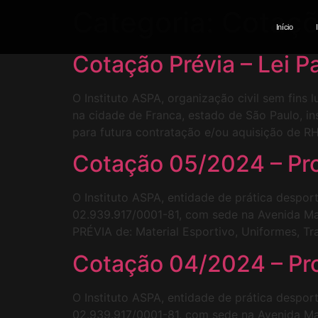
Categoria:
Cotaç
Início
Cotação Prévia – Lei P
O Instituto ASPA, organização civil sem fins 
na cidade de Franca, estado de São Paulo, i
para futura contratação e/ou aquisição de RH
Cotação 05/2024 – Pr
O Instituto ASPA, entidade de prática despor
02.939.917/0001-81, com sede na Avenida Maj
PRÉVIA de: Material Esportivo, Uniformes, T
Cotação 04/2024 – Pr
O Instituto ASPA, entidade de prática despor
02.939.917/0001-81, com sede na Avenida Maj