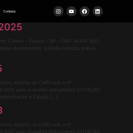
Contatos
 2025
irro: Centro – Franca – SP – CEP: 14.400-850,
deste chamamento, solicita cotação prévia
5
icos, inscrita no CNPJ sob o nº
400-850; pelo presente instrumento COTAÇÃO
ministrativo e Edição […]
3
icos, inscrita no CNPJ sob o nº
400-850; pelo presente instrumento COTAÇÃO