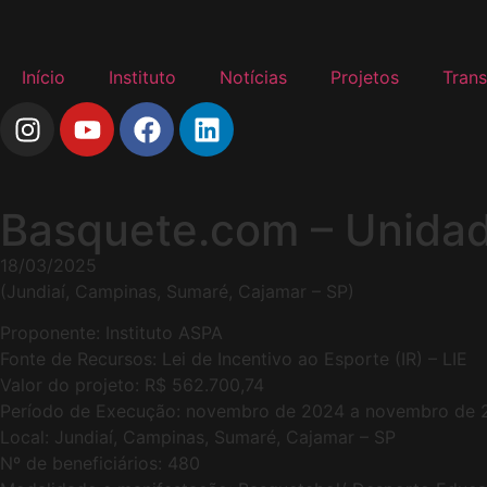
Início
Instituto
Notícias
Projetos
Trans
Basquete.com – Unida
18/03/2025
(Jundiaí, Campinas, Sumaré, Cajamar – SP)
Proponente: Instituto ASPA
Fonte de Recursos: Lei de Incentivo ao Esporte (IR) – LIE
Valor do projeto: R$ 562.700,74
Período de Execução: novembro de 2024 a novembro de 
Local: Jundiaí, Campinas, Sumaré, Cajamar – SP
Nº de beneficiários: 480