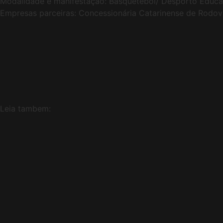
Modalidade e manifestação: Basquetebol/ Desporto Educa
Empresas parceiras: Concessionária Catarinense de Rodov
Leia tambem: